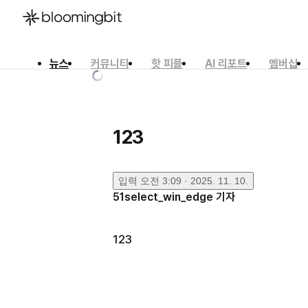
뉴스
커뮤니티
핫 피플
AI 리포트
멤버십
한국어
English
日本語
123
입력
오전 3:09 · 2025. 11. 10.
51select_win_edge
기자
123