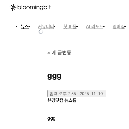
뉴스
커뮤니티
핫 피플
AI 리포트
멤버십
한국어
English
日本語
시세 급변동
ggg
입력
오후 7:55 · 2025. 11. 10.
한경닷컴 뉴스룸
ggg