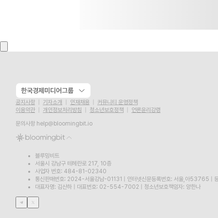
한국경제미디어그룹
공지사항
기자소개
인재채용
커뮤니티 운영정책
이용약관
개인정보처리방침
청소년보호정책
언론윤리강령
문의사항
help@bloomingbit.io
블루밍비트
서울시 강남구 테헤란로 217, 10층
사업자 번호: 484-81-02340
통신판매번호: 2024-서울강남-01131
|
인터넷신문등록번호: 서울,아53765
|
등
대표자명: 김산하
|
대표번호: 02-554-7002
|
청소년보호책임자: 양한나