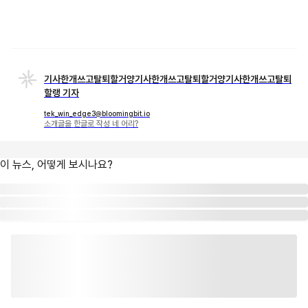
기사한개쓰고탈퇴할거양기사한개쓰고탈퇴할거양기사한개쓰고탈퇴
할랭 기자
tek_win_edge3@bloomingbit.io
소개글을 한글로 작성 네 어리?
이 뉴스, 어떻게 보시나요?