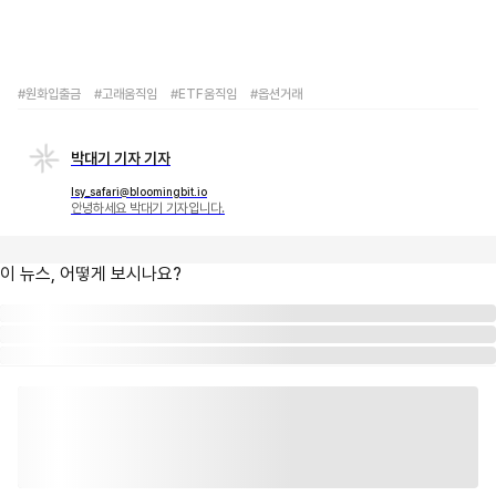
#원화입출금
#고래움직임
#ETF움직임
#옵션거래
박대기 기자 기자
lsy_safari@bloomingbit.io
안녕하세요 박대기 기자입니다.
이 뉴스, 어떻게 보시나요?