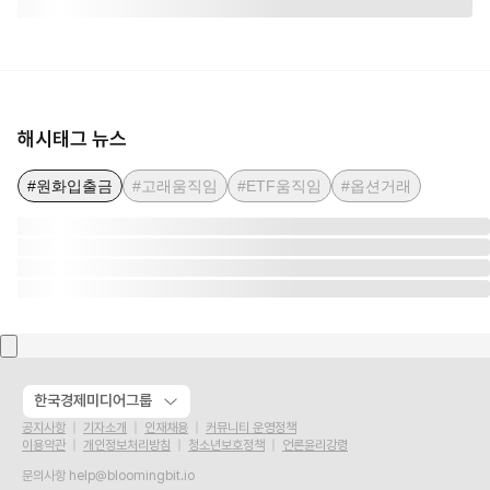
해시태그 뉴스
#원화입출금
#고래움직임
#ETF움직임
#옵션거래
한국경제미디어그룹
공지사항
기자소개
인재채용
커뮤니티 운영정책
이용약관
개인정보처리방침
청소년보호정책
언론윤리강령
문의사항
help@bloomingbit.io