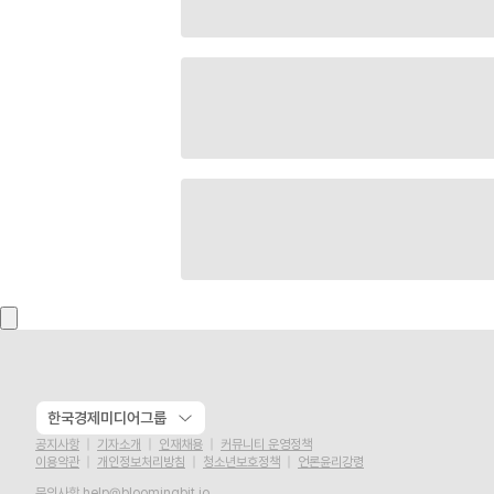
한국경제미디어그룹
공지사항
기자소개
인재채용
커뮤니티 운영정책
이용약관
개인정보처리방침
청소년보호정책
언론윤리강령
문의사항
help@bloomingbit.io