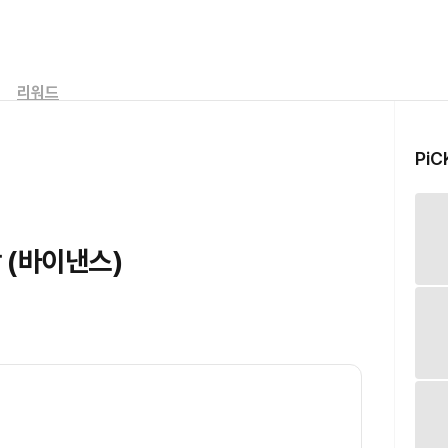
리워드
PiC
락 (바이낸스)