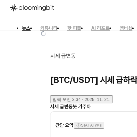
뉴스
커뮤니티
핫 피플
AI 리포트
멤버십
한국어
English
日本語
시세 급변동
[BTC/USDT] 시세 급하
입력
오전 2:34 · 2025. 11. 21.
시세 급변동봇 가주아
간단 요약
STAT AI 안내