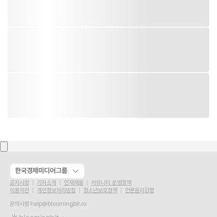
한국경제미디어그룹
공지사항
기자소개
인재채용
커뮤니티 운영정책
이용약관
개인정보처리방침
청소년보호정책
언론윤리강령
문의사항
help@bloomingbit.io