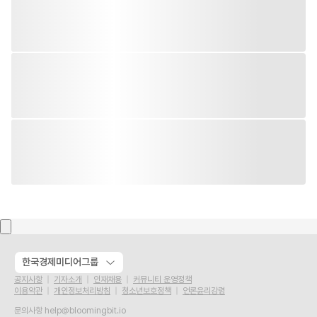
한국경제미디어그룹
공지사항
기자소개
인재채용
커뮤니티 운영정책
이용약관
개인정보처리방침
청소년보호정책
언론윤리강령
문의사항
help@bloomingbit.io