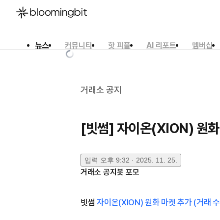
뉴스
커뮤니티
핫 피플
AI 리포트
멤버십
한국어
English
日本語
거래소 공지
[빗썸] 자이온(XION) 원
입력
오후 9:32 · 2025. 11. 25.
거래소 공지봇 포모
빗썸
자이온(XION) 원화 마켓 추가 (거래 