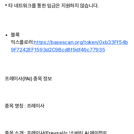
* 타 네트워크를 통한 입금은 지원하지 않습니다.
블록
익스플로러:
https://basescan.org/token/0xb33Ff54b
9F7242EF1593d2C9Bcd8f9df46c77935
프레이사(FAI) 종목 정보
종목 명칭 : 프레이사
종목 소개 : 프레이사(Freysa)는 ‘소버린 AI 에이전트