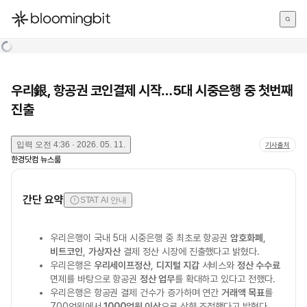
한국어
English
日本語
우리銀, 항공권 코인결제 시작…5대 시중은행 중 첫번째
진출
입력
오전 4:36 · 2026. 05. 11.
기사출처
한경닷컴 뉴스룸
간단 요약
STAT AI 안내
우리은행이 국내 5대 시중은행 중 최초로 항공권
암호화폐
,
비트코인
,
가상자산
결제 정산 시장에 진출했다고 밝혔다.
우리은행은
우리세이프정산
,
디지털 지갑
서비스와
정산 수수료
면제를 바탕으로 항공권
정산 업무
를 확대하고 있다고 전했다.
우리은행은 항공권 결제 건수가 증가하며 연간
거래액 목표
를
700억원에서
1000억원 이상
으로 상향 조정했다고 밝혔다.