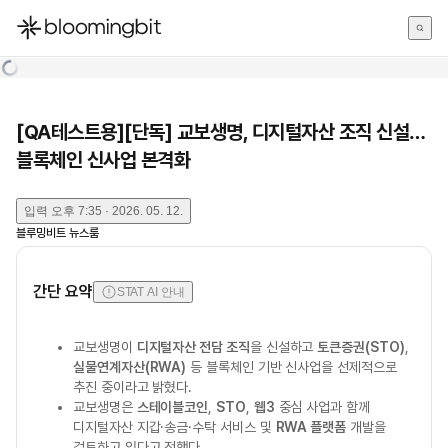
한국어
English
日本語
[QA테스트용][단독] 교보생명, 디지털자산 조직 신설…
블록체인 신사업 본격화
입력
오후 7:35 · 2026. 05. 12.
블루밍비트 뉴스룸
간단 요약
STAT AI 안내
교보생명이
디지털자산 전담 조직
을 신설하고
토큰증권(STO)
,
실물연계자산(RWA)
등 블록체인 기반 신사업을 선제적으로
추진 중이라고 밝혔다.
교보생명은
스테이블코인
,
STO
,
웹3
중심 사업과 함께
디지털자산 지갑·송금·수탁 서비스 및
RWA 플랫폼
개발을
검토하고 있다고 전했다.