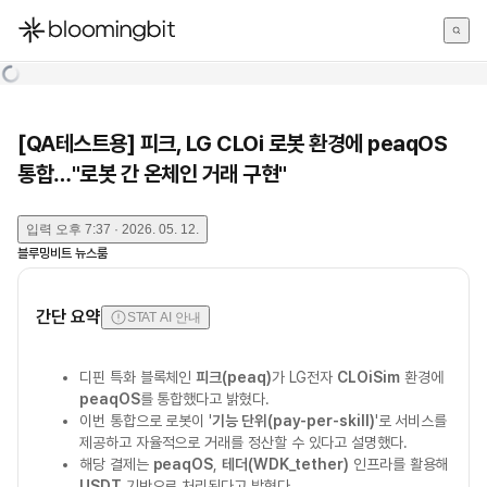
한국어
English
日本語
[QA테스트용] 피크, LG CLOi 로봇 환경에 peaqOS
통합…"로봇 간 온체인 거래 구현"
입력
오후 7:37 · 2026. 05. 12.
블루밍비트 뉴스룸
간단 요약
STAT AI 안내
디핀 특화 블록체인
피크(peaq)
가 LG전자
CLOiSim
환경에
peaqOS
를 통합했다고 밝혔다.
이번 통합으로 로봇이 '
기능 단위(pay-per-skill)
'로 서비스를
제공하고 자율적으로 거래를 정산할 수 있다고 설명했다.
해당 결제는
peaqOS
,
테더(WDK_tether)
인프라를 활용해
USDT
기반으로 처리된다고 밝혔다.