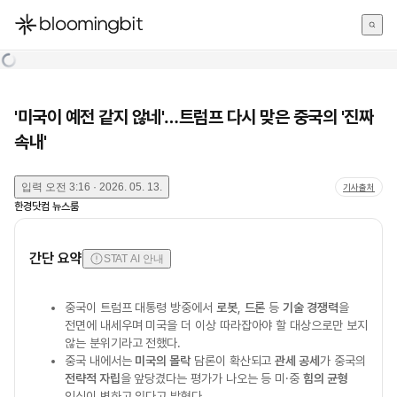
한국어
English
日本語
'미국이 예전 같지 않네'…트럼프 다시 맞은 중국의 '진짜
속내'
입력
오전 3:16 · 2026. 05. 13.
기사출처
한경닷컴 뉴스룸
간단 요약
STAT AI 안내
중국이 트럼프 대통령 방중에서
로봇
,
드론
등
기술 경쟁력
을
전면에 내세우며 미국을 더 이상 따라잡아야 할 대상으로만 보지
않는 분위기라고 전했다.
중국 내에서는
미국의 몰락
담론이 확산되고
관세 공세
가 중국의
전략적 자립
을 앞당겼다는 평가가 나오는 등 미·중
힘의 균형
인식이 변하고 있다고 밝혔다.