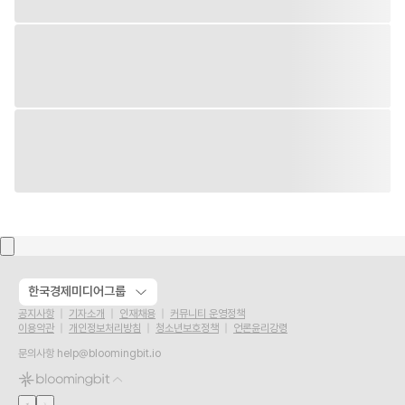
한국경제미디어그룹
공지사항
기자소개
인재채용
커뮤니티 운영정책
이용약관
개인정보처리방침
청소년보호정책
언론윤리강령
문의사항
help@bloomingbit.io