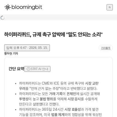
한국어
English
日本語
하이퍼리퀴드, 규제 촉구 압박에 "말도 안되는 소리"
입력
오후 6:47 · 2026. 05. 15.
기사출처
황두현
기자
간단 요약
STAT AI 안내
하이퍼리퀴드는 CME와 ICE 등의 규제 촉구와
시장 교란
우려
를 "전혀 근거 없는 주장"이라고 반박했다고 밝혔다.
하이퍼리퀴드는 모든
거래 기록
이
온체인
에 실시간 공개돼
투명성
이 높고
불법 행위
를 억제해
시장 감시
를 수월하게
만든다고 설명했다고 전했다.
하이퍼리퀴드는 365일 24시간
시장 효율성
과 가격 발견
기능을 강조하며, 미국
법률 체계
와의 정합성을 위해 워싱턴