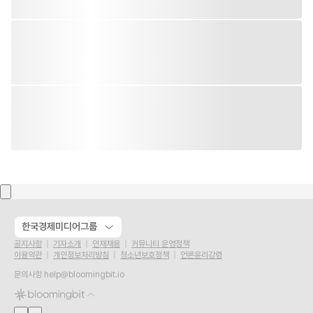
한국경제미디어그룹
공지사항
기자소개
인재채용
커뮤니티 운영정책
이용약관
개인정보처리방침
청소년보호정책
언론윤리강령
문의사항
help@bloomingbit.io