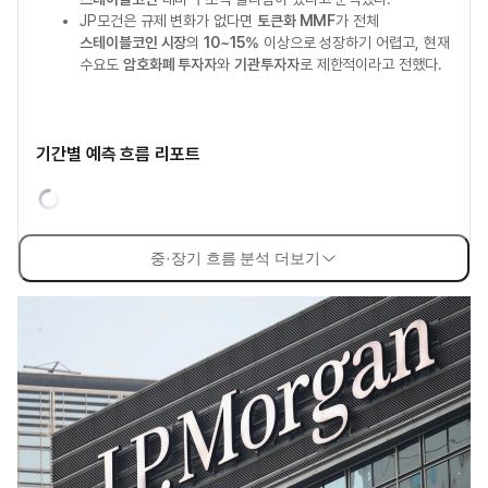
JP모건은 규제 변화가 없다면
토큰화 MMF
가 전체
스테이블코인 시장
의
10~15%
이상으로 성장하기 어렵고, 현재
수요도
암호화폐 투자자
와
기관투자자
로 제한적이라고 전했다.
기간별 예측 흐름 리포트
중·장기 흐름 분석 더보기