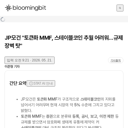
한국어
English
日本語
JP모건 "토큰화 MMF, 스테이블코인 추월 어려워…규제
장벽 탓"
입력
오전 9:21 · 2026. 05. 21.
기사출처
이준형
기자
간단 요약
STAT AI 안내
JP모건은
토큰화 MMF
가 구조적으로
스테이블코인
의 지위를
넘어서기 어려우며 현재 시장의 약
5%
수준에 그치고 있다고
밝혔다.
토큰화 MMF
는
증권
으로 분류돼
등록
,
공시
,
보고
,
이전 제한
등
규제를 받으면서 암호화폐 생태계 유통에 제약이 커
스테이블코인
대비 구조적 불리함이 있다고 분석했다.