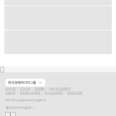
한국경제미디어그룹
공지사항
기자소개
인재채용
커뮤니티 운영정책
이용약관
개인정보처리방침
청소년보호정책
언론윤리강령
문의사항
help@bloomingbit.io