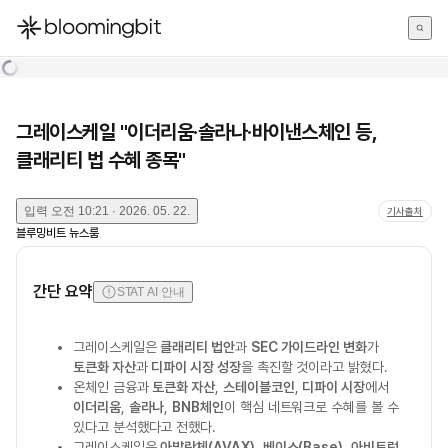
한국어
English
日本語
그레이스케일 "이더리움·솔라나·바이낸스체인 등,
클래리티 법 수혜 종목"
입력
오전 10:21 · 2026. 05. 22.
기사출처
블루밍비트 뉴스룸
간단 요약
STAT AI 안내
그레이스케일은
클래리티 법안
과
SEC 가이드라인 변화
가
토큰화 자산
과
디파이 시장 성장
을 촉진할 것이라고 밝혔다.
온체인 금융과
토큰화 자산
,
스테이블코인
,
디파이 시장
에서
이더리움
,
솔라나
,
BNB체인
이 핵심 네트워크로 수혜를 볼 수
있다고 분석했다고 전했다.
그레이스케일은
아발란체(AVAX)
,
베이스(Base)
,
아비트럼