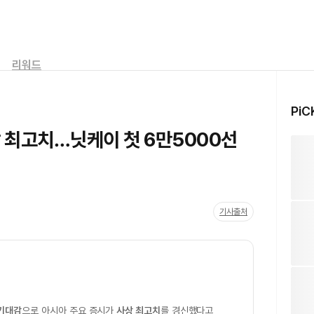
리워드
PiC
 최고치…닛케이 첫 6만5000선
기사출처
 기대감
으로 아시아 주요 증시가
사상 최고치
를 경신했다고