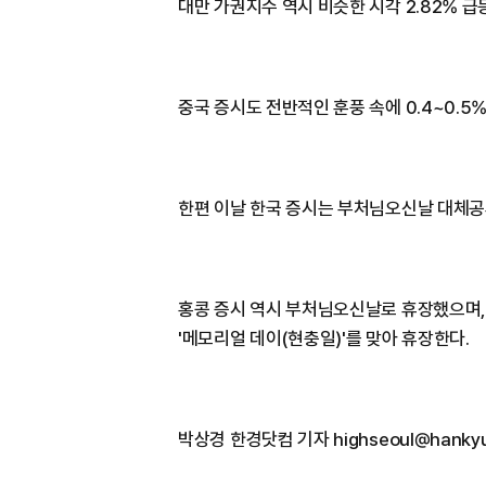
대만 가권지수 역시 비슷한 시각 2.82% 급
중국 증시도 전반적인 훈풍 속에 0.4~0.5
한편 이날 한국 증시는 부처님오신날 대체공
홍콩 증시 역시 부처님오신날로 휴장했으며,
'메모리얼 데이(현충일)'를 맞아 휴장한다.
박상경 한경닷컴 기자 highseoul@hankyu