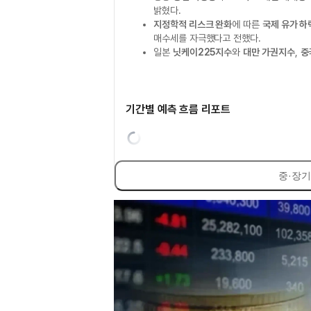
밝혔다.
지정학적 리스크 완화
에 따른
국제 유가 하
매수세를 자극했다고 전했다.
일본
닛케이225지수
와
대만 가권지수
,
중
기간별 예측 흐름 리포트
중·장기