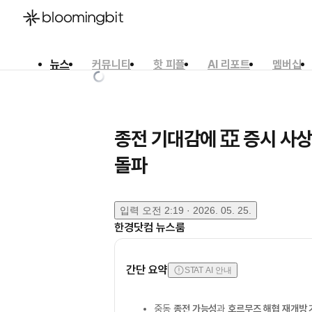
뉴스
커뮤니티
핫 피플
AI 리포트
멤버십
한국어
English
日本語
종전 기대감에 亞 증시 사상
돌파
입력
오전 2:19 · 2026. 05. 25.
한경닷컴 뉴스룸
간단 요약
STAT AI 안내
중동
종전 가능성
과
호르무즈 해협 재개방