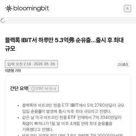
한국어
English
日本語
블랙록 IBIT서 하루만 5.3억弗 순유출…출시 후 최대
규모
입력
오전 2:19 · 2026. 05. 28.
기사출처
이준형
기자
간단 요약
STAT AI 안내
블랙록의 비트코인 현물 ETF
IBIT
에서 5억 2780만달러 규모
일일
순유출
이 발생해 출시 이후 최대 규모라고 전했다.
같은 날 미국 비트코인 현물
ETF
전체에서 7억 3340만달러
자금
이 빠져나가 1월 말 이후 4개월 만에 최대
순유출
을
기록했다고 전했다.
비트코인 가격은 전일 대비 3.6% 하락해 7만 3000달러선을