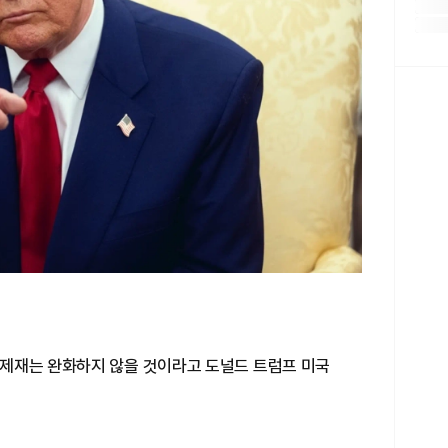
제재는 완화하지 않을 것이라고 도널드 트럼프 미국