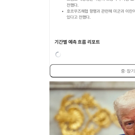
전했다.
호르무즈해협 항행과 관련해 미군과 이란이
있다고 전했다.
기간별 예측 흐름 리포트
중·장기