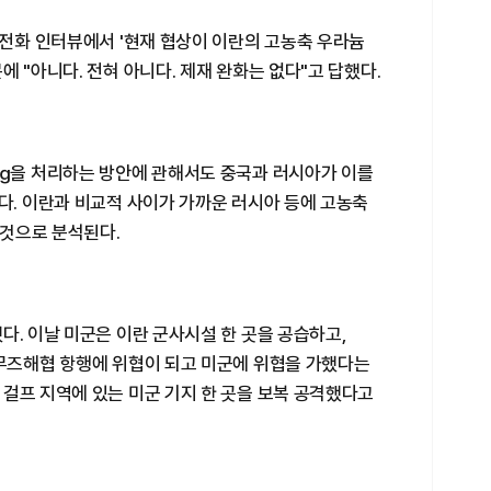
 전화 인터뷰에서 '현재 협상이 이란의 고농축 우라늄
 "아니다. 전혀 아니다. 제재 완화는 없다"고 답했다.
0㎏을 처리하는 방안에 관해서도 중국과 러시아가 이를
다. 이란과 비교적 사이가 가까운 러시아 등에 고농축
것으로 분석된다.
다. 이날 미군은 이란 군사시설 한 곳을 공습하고,
르무즈해협 항행에 위협이 되고 미군에 위협을 가했다는
걸프 지역에 있는 미군 기지 한 곳을 보복 공격했다고