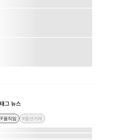
태그 뉴스
TF움직임
#옵션거래