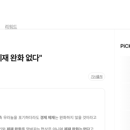
리워드
PiC
제재 완화 없다"
기사출처
농축 우라늄을 포기하더라도
경제 제재
는 완화하지 않을 것이라고
포기와
제재 완화
를 맞바꾸는 협상은 아니며
제재 완화는 없다
고