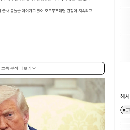
 군사 충돌을 이어가고 있어
호르무즈해협
긴장이 지속되고
 흐름 분석 더보기
해시
#E