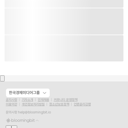
한국경제미디어그룹
공지사항
기자소개
인재채용
커뮤니티 운영정책
이용약관
개인정보처리방침
청소년보호정책
언론윤리강령
문의사항
help@bloomingbit.io