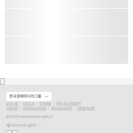
한국경제미디어그룹
공지사항
기자소개
인재채용
커뮤니티 운영정책
이용약관
개인정보처리방침
청소년보호정책
언론윤리강령
문의사항
help@bloomingbit.io