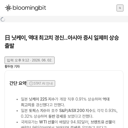
한국어
English
日本語
日 닛케이, 역대 최고치 경신...아시아 증시 일제히 상승
출발
입력
오후 9:12 · 2026. 06. 02.
황두현
기자
간단 요약
STAT AI 안내
일본
닛케이 225 지수
가 개장 직후 0.91% 상승하며
역대
최고치
를 경신했다고 전했다.
일본
토픽스 지수
와 호주
S&P/ASX 200 지수
도 각각 0.93%,
0.32% 상승하며
동반 강세
를 보였다고 전했다.
국제유가는
WTI 선물
이 배럴당 94.92달러,
브렌트유 선물
이
배럴당 96달러선에서 거래되며
강세
를 유지하고 있다고