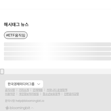
해시태그 뉴스
#ETF움직임
한국경제미디어그룹
공지사항
기자소개
인재채용
커뮤니티 운영정책
이용약관
개인정보처리방침
청소년보호정책
언론윤리강령
문의사항
help@bloomingbit.io