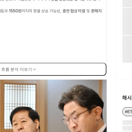
급등과
1550원
까지의 환율 상승 가능성,
종전 협상 타결
및
환헤지
 흐름 분석 더보기
해시
#E