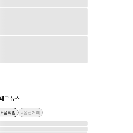
태그 뉴스
TF움직임
#옵션거래