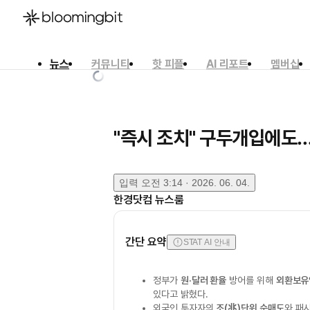
뉴스
커뮤니티
핫 피플
AI 리포트
멤버십
한국어
English
日本語
"즉시 조치" 구두개입에도…
입력
오전 3:14 · 2026. 06. 04.
한경닷컴 뉴스룸
간단 요약
STAT AI 안내
정부가
원·달러 환율
방어를 위해
외환보유
있다고 밝혔다.
외국인 투자자의
조(兆)단위 순매도
와 패