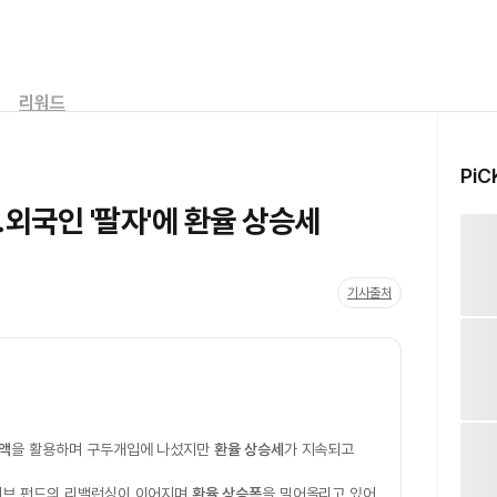
리워드
PiC
외국인 '팔자'에 환율 상승세
기사출처
액
을 활용하며 구두개입에 나섰지만
환율 상승세
가 지속되고
시브 펀드의 리밸런싱이 이어지며
환율 상승폭
을 밀어올리고 있어