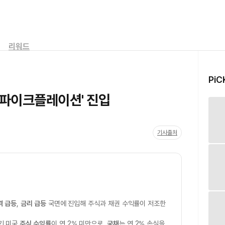
리워드
PiC
스파이크플레이션' 진입
기사출처
격 급등
,
금리 급등
국면에 진입해 주식과 채권 수익률이 저조한
기 미국
주식 수익률
이 연 2% 미만으로,
국채
는 연 2% 손실을