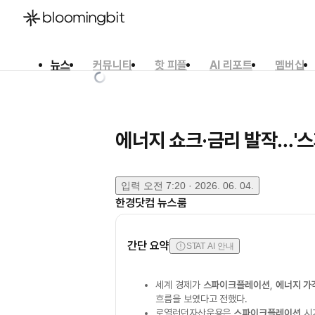
뉴스
커뮤니티
핫 피플
AI 리포트
멤버십
한국어
English
日本語
에너지 쇼크·금리 발작…'
입력
오전 7:20 · 2026. 06. 04.
한경닷컴 뉴스룸
간단 요약
STAT AI 안내
세계 경제가
스파이크플레이션
,
에너지 가
흐름을 보였다고 전했다.
로열런던자산운용은
스파이크플레이션
시