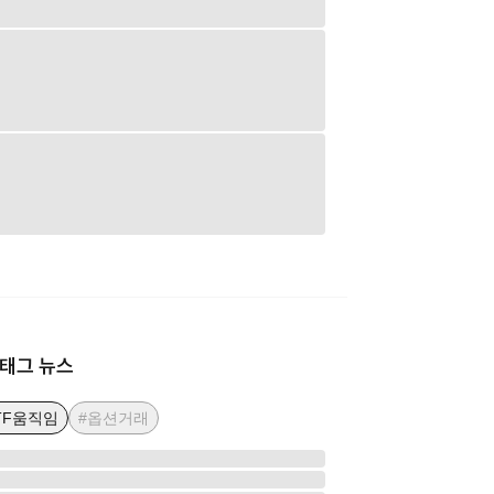
태그 뉴스
TF움직임
#옵션거래