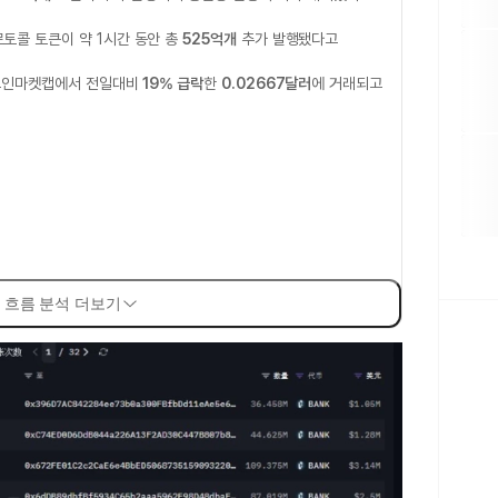
토콜 토큰이 약 1시간 동안 총
525억개
추가 발행됐다고
 코인마켓캡에서 전일대비
19% 급락
한
0.02667달러
에 거래되고
 흐름 분석 더보기