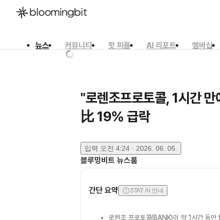
뉴스
커뮤니티
핫 피플
AI 리포트
멤버십
한국어
English
日本語
"로렌조프로토콜, 1시간 만
比 19% 급락
입력
오전 4:24 · 2026. 06. 05.
블루밍비트 뉴스룸
간단 요약
STAT AI 안내
로렌조 프로토콜(BANK)이 약 1시간 동안