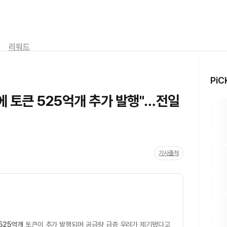
리워드
PiC
에 토큰 525억개 추가 발행"…전일
기사출처
525억개
토큰이 추가 발행되며 공급량 급증 우려가 제기됐다고