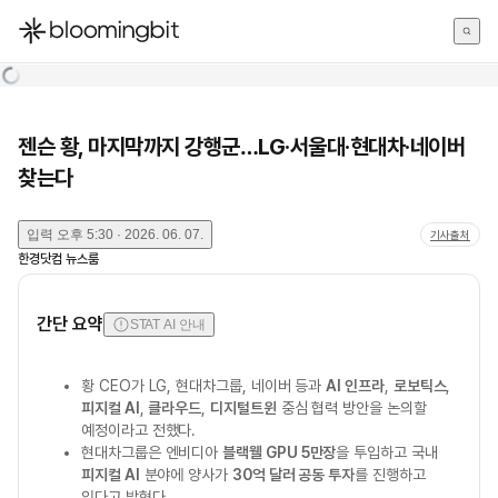
한국어
English
日本語
젠슨 황, 마지막까지 강행군…LG·서울대·현대차·네이버
찾는다
입력
오후 5:30 · 2026. 06. 07.
기사출처
한경닷컴 뉴스룸
간단 요약
STAT AI 안내
황 CEO가 LG, 현대차그룹, 네이버 등과
AI 인프라
,
로보틱스
,
피지컬 AI
,
클라우드
,
디지털트윈
중심 협력 방안을 논의할
예정이라고 전했다.
현대차그룹은 엔비디아
블랙웰 GPU 5만장
을 투입하고 국내
피지컬 AI
분야에 양사가
30억 달러 공동 투자
를 진행하고
있다고 밝혔다.