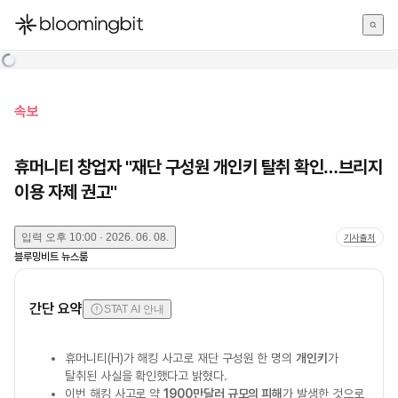
한국어
English
日本語
속보
휴머니티 창업자 "재단 구성원 개인키 탈취 확인…브리지
이용 자제 권고"
입력
오후 10:00 · 2026. 06. 08.
기사출처
블루밍비트 뉴스룸
간단 요약
STAT AI 안내
휴머니티(H)가 해킹 사고로 재단 구성원 한 명의
개인키
가
탈취된 사실을 확인했다고 밝혔다.
이번 해킹 사고로 약
1900만달러 규모의 피해
가 발생한 것으로