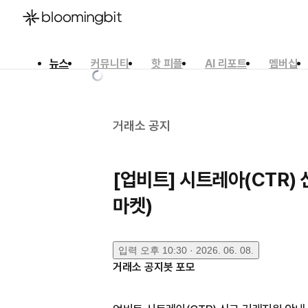
뉴스
커뮤니티
핫 피플
AI 리포트
멤버십
한국어
English
日本語
거래소 공지
[업비트] 시트레아(CTR) 
마켓)
입력
오후 10:30 · 2026. 06. 08.
거래소 공지봇 포모