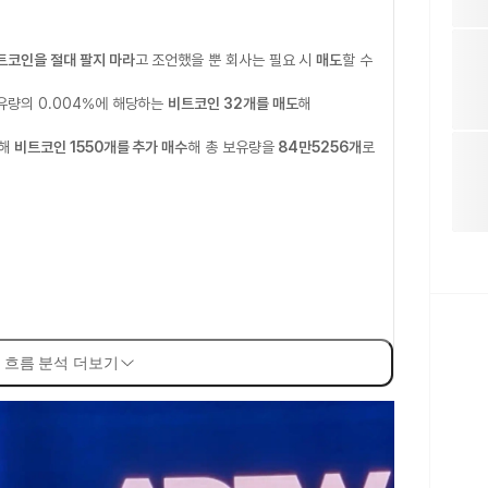
트코인을 절대 팔지 마라
고 조언했을 뿐 회사는 필요 시
매도
할 수
유량의 0.004%에 해당하는
비트코인 32개를 매도
해
입해
비트코인 1550개를 추가 매수
해 총 보유량을
84만5256개
로
 흐름 분석 더보기