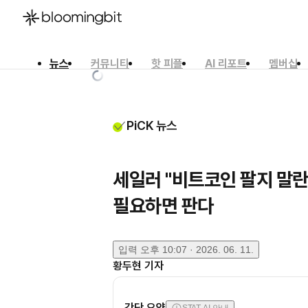
뉴스
커뮤니티
핫 피플
AI 리포트
멤버십
한국어
English
日本語
PiCK 뉴스
세일러 "비트코인 팔지 말란
필요하면 판다
입력
오후 10:07 · 2026. 06. 11.
황두현
기자
간단 요약