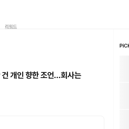
리워드
PiC
 건 개인 향한 조언…회사는