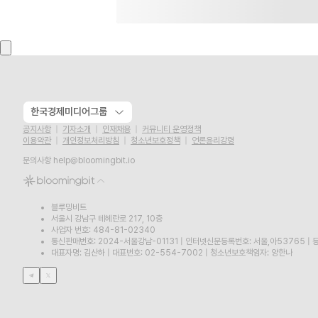
한국경제미디어그룹
공지사항
기자소개
인재채용
커뮤니티 운영정책
이용약관
개인정보처리방침
청소년보호정책
언론윤리강령
문의사항
help@bloomingbit.io
블루밍비트
서울시 강남구 테헤란로 217, 10층
사업자 번호: 484-81-02340
통신판매번호: 2024-서울강남-01131
|
인터넷신문등록번호: 서울,아53765
|
등
대표자명: 김산하
|
대표번호: 02-554-7002
|
청소년보호책임자: 양한나