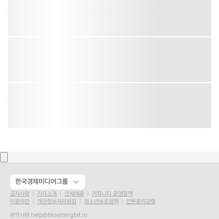
한국경제미디어그룹
공지사항
기자소개
인재채용
커뮤니티 운영정책
이용약관
개인정보처리방침
청소년보호정책
언론윤리강령
문의사항
help@bloomingbit.io