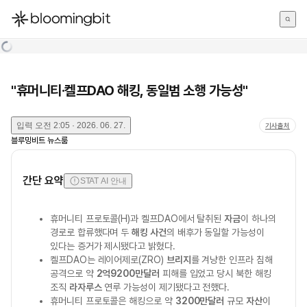
한국어
English
日本語
"휴머니티·켈프DAO 해킹, 동일범 소행 가능성"
입력
오전 2:05 · 2026. 06. 27.
기사출처
블루밍비트 뉴스룸
간단 요약
STAT AI 안내
휴머니티 프로토콜(H)과 켈프DAO에서 탈취된
자금
이 하나의
경로로 합류했다며 두
해킹 사건
의 배후가 동일할 가능성이
있다는 증거가 제시됐다고 밝혔다.
켈프DAO는 레이어제로(ZRO)
브리지
를 겨냥한 인프라 침해
공격으로 약
2억9200만달러
피해를 입었고 당시 북한 해킹
조직
라자루스
연루 가능성이 제기됐다고 전했다.
휴머니티 프로토콜은 해킹으로 약
3200만달러
규모
자산
이