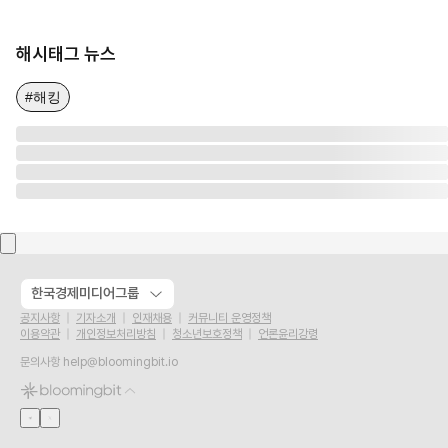
해시태그 뉴스
#해킹
한국경제미디어그룹
공지사항
기자소개
인재채용
커뮤니티 운영정책
이용약관
개인정보처리방침
청소년보호정책
언론윤리강령
문의사항
help@bloomingbit.io