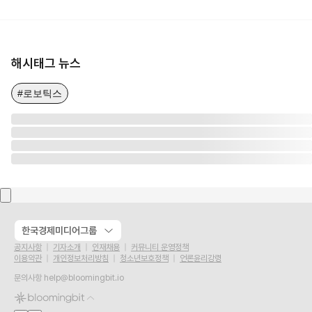
해시태그 뉴스
#로보틱스
한국경제미디어그룹
공지사항
기자소개
인재채용
커뮤니티 운영정책
이용약관
개인정보처리방침
청소년보호정책
언론윤리강령
문의사항
help@bloomingbit.io