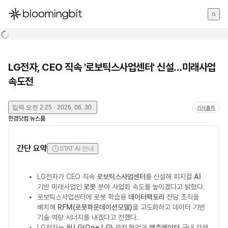
한국어
English
日本語
LG전자, CEO 직속 '로보틱스사업센터' 신설…미래사업
속도전
입력
오전 2:25 · 2026. 06. 30.
기사출처
한경닷컴 뉴스룸
간단 요약
STAT AI 안내
LG전자가 CEO 직속
로보틱스사업센터
를 신설해 피지컬
AI
기반 미래사업인
로봇
분야 사업화 속도를 높이겠다고 밝혔다.
로보틱스사업센터에 로봇 학습용
데이터팩토리
전담 조직을
배치해
RFM(로봇파운데이션모델)
을 고도화하고 데이터 기반
기술 역량 시너지를 내겠다고 전했다.
LG전자는
원 LG(One LG)
관점 협업과
액추에이터
국내 자체