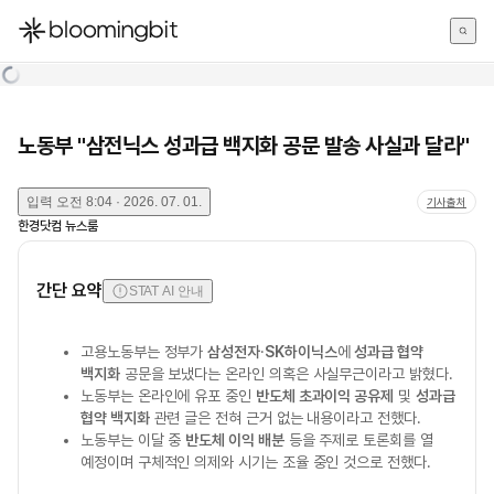
한국어
English
日本語
노동부 "삼전닉스 성과급 백지화 공문 발송 사실과 달라"
입력
오전 8:04 · 2026. 07. 01.
기사출처
한경닷컴 뉴스룸
간단 요약
STAT AI 안내
고용노동부는 정부가
삼성전자
·
SK하이닉스
에
성과급 협약
백지화
공문을 보냈다는 온라인 의혹은 사실무근이라고 밝혔다.
노동부는 온라인에 유포 중인
반도체 초과이익 공유제
및
성과급
협약 백지화
관련 글은 전혀 근거 없는 내용이라고 전했다.
노동부는 이달 중
반도체 이익 배분
등을 주제로 토론회를 열
예정이며 구체적인 의제와 시기는 조율 중인 것으로 전했다.