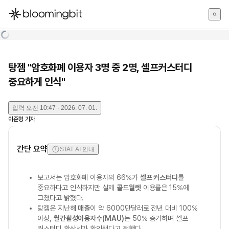
한국어
English
日本語
탕젬 "암호화폐 이용자 3명 중 2명, 셀프커스터디
중요하게 인식"
입력
오전 10:47 · 2026. 07. 01.
이준형
기자
간단 요약
STAT AI 안내
보고서는 암호화폐 이용자의 66%가
셀프 커스터디
를
중요하다고 인식하지만 실제
콜드월렛
이용률은 15%에
그쳤다고 밝혔다.
탕젬은 지난해
매출
이 약 6000만달러로 전년 대비 100%
이상,
월간활성이용자수(MAU)
는 50% 증가하며 셀프
커스터디 확산세가 확인됐다고 전했다.