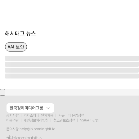
해시태그 뉴스
#AI 보안
한국경제미디어그룹
공지사항
기자소개
인재채용
커뮤니티 운영정책
이용약관
개인정보처리방침
청소년보호정책
언론윤리강령
문의사항
help@bloomingbit.io