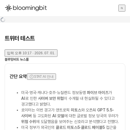
한국어
English
日本語
트위터 테스트
입력
오후 10:17 · 2026. 07. 01.
블루밍비트 뉴스룸
간단 요약
STAT AI 안내
미국·영국·캐나다·호주·뉴질랜드 정보동맹
파이브 아이즈
가
AI
로 인한
사이버 보안 위협
이 수개월 내 현실화될 수 있다고
경고했다고 밝혔다.
로이터는 이번 경고가 앤트로픽
미토스
와 오픈AI
GPT 5.5-
사이버
등 고도화된
AI 모델
에 대한 글로벌 정보 당국의 우려가
위험 수위
에 도달했음을 보여주는 신호라고 분석했다고 전했다.
미국 정부가 외국인의
클로드 미토스5
·
클로드 페이블5
접근을