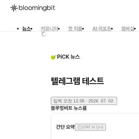
뉴스
커뮤니티
핫 피플
AI 리포트
멤버십
한국어
English
日本語
PiCK 뉴스
텔레그램 테스트
입력
오전 12:38 · 2026. 07. 02.
블루밍비트 뉴스룸
간단 요약
STAT AI 안내