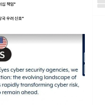
더십 책임"
당국 우려 신호"