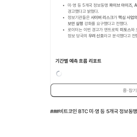
미·영 등 5개국 정보동맹
파이브 아이즈
,
A
경고했다고 밝혔다.
정보기관들은
사이버 리스크
가
핵심 사업의
보안 실행
강화를 요구했다고 전했다.
로이터는 이번 경고가 앤트로픽
미토스
와 
정보 당국의
우려 신호
라고 분석했다고 전
기간별 예측 흐름 리포트
중·장기
###비트코인 BTC 미·영 등 5개국 정보동