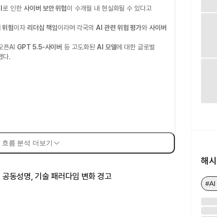
I
로 인한
사이버 보안 위협
이 수개월 내 현실화될 수 있다고
 위험
이자
리더십 책임
이라며 각국의
AI 관련 위험 평가
와
사이버
오픈AI
GPT 5.5-사이버
등 고도화된
AI 모델
에 대한 글로벌
했다.
 흐름 분석 더보기
해시
맹 공동성명, 기술 패러다임 변화 경고
#A