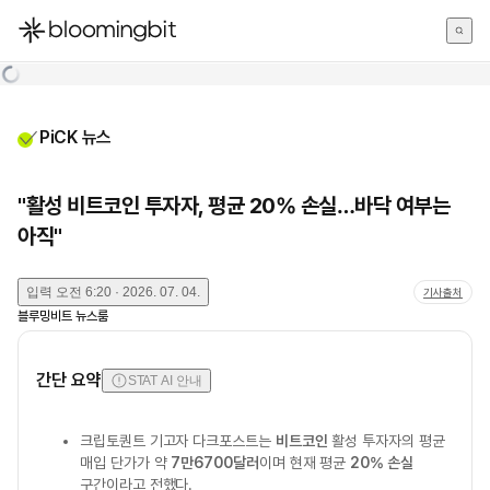
한국어
English
日本語
PiCK 뉴스
"활성 비트코인 투자자, 평균 20% 손실…바닥 여부는
아직"
입력
오전 6:20 · 2026. 07. 04.
기사출처
블루밍비트 뉴스룸
간단 요약
STAT AI 안내
크립토퀀트 기고자 다크포스트는
비트코인
활성 투자자의 평균
매입 단가가 약
7만6700달러
이며 현재 평균
20% 손실
구간이라고 전했다.