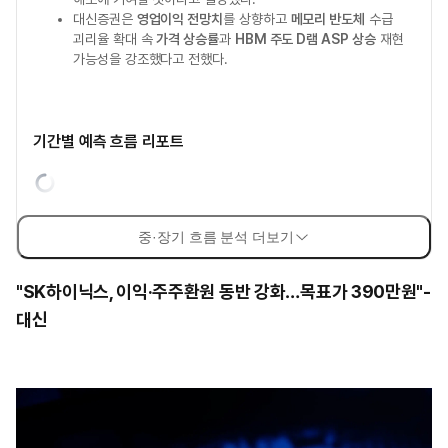
대신증권은
영업이익 전망치
를 상향하고
메모리 반도체
수급
괴리율 확대 속
가격 상승률
과
HBM 주도 D램 ASP 상승
재현
가능성을 강조했다고 전했다.
기간별 예측 흐름 리포트
중·장기 흐름 분석 더보기
"SK하이닉스, 이익·주주환원 동반 강화…목표가 390만원"-
대신