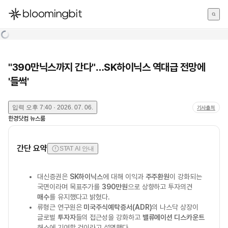
한국어
English
日本語
"390만닉스까지 간다"…SK하이닉스 역대급 전망에
'들썩'
입력
오후 7:40 · 2026. 07. 06.
기사출처
한경닷컴 뉴스룸
간단 요약
STAT AI 안내
대신증권은
SK하이닉스
에 대해 이익과
주주환원
이 강화되는
국면이라며 목표주가를
390만원
으로 상향하고 투자의견
매수
를 유지했다고 밝혔다.
류형근 연구원은
미국주식예탁증서(ADR)
의 나스닥 상장이
글로벌
투자자
들의 접근성을 강화하고
밸류에이션 디스카운트
해소에 기여할 것이라고 설명했다.