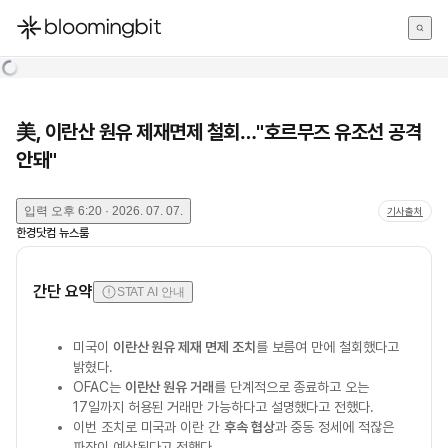
한국어
English
日本語
美, 이란산 원유 제재면제 철회…"호르무즈 유조선 공격
안돼"
입력
오후 6:20 · 2026. 07. 07.
기사출처
한경닷컴 뉴스룸
간단 요약
STAT AI 안내
미국이
이란산 원유 제재 면제 조치
를 보름여 만에 철회했다고
밝혔다.
OFAC는
이란산 원유 거래
를 단계적으로 종료하고 오는
17일까지 허용된 거래만 가능하다고 설명했다고 전했다.
이번 조치로 미국과 이란 간
후속 협상
과 중동 정세에 적잖은
파장이 예상된다고 전했다.