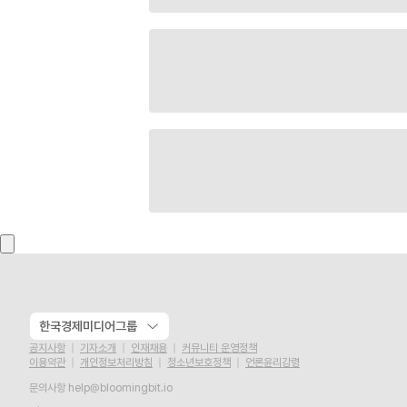
한국경제미디어그룹
공지사항
기자소개
인재채용
커뮤니티 운영정책
이용약관
개인정보처리방침
청소년보호정책
언론윤리강령
문의사항
help@bloomingbit.io