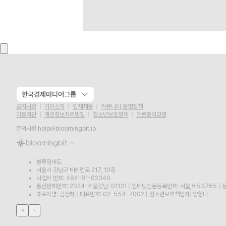
한국경제미디어그룹
공지사항
기자소개
인재채용
커뮤니티 운영정책
이용약관
개인정보처리방침
청소년보호정책
언론윤리강령
문의사항
help@bloomingbit.io
블루밍비트
서울시 강남구 테헤란로 217, 10층
사업자 번호: 484-81-02340
통신판매번호: 2024-서울강남-01131
|
인터넷신문등록번호: 서울,아53765
|
등
대표자명: 김산하
|
대표번호: 02-554-7002
|
청소년보호책임자: 양한나