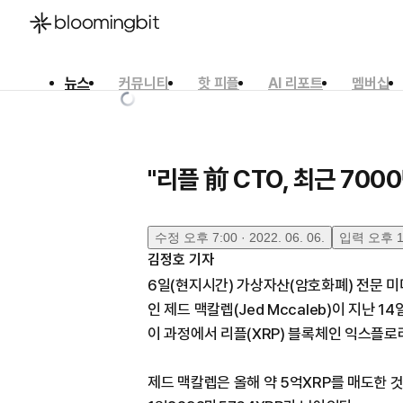
뉴스
커뮤니티
핫 피플
AI 리포트
멤버십
한국어
English
日本語
"리플 前 CTO, 최근 700
수정
오후 7:00 · 2022. 06. 06.
입력
오후 12
김정호
기자
6일(현지시간) 가상자산(암호화폐) 전문 미
인 제드 맥칼렙(Jed Mccaleb)이 지난 
이 과정에서 리플(XRP) 블록체인 익스플로
제드 맥칼렙은 올해 약 5억XRP를 매도한 것으