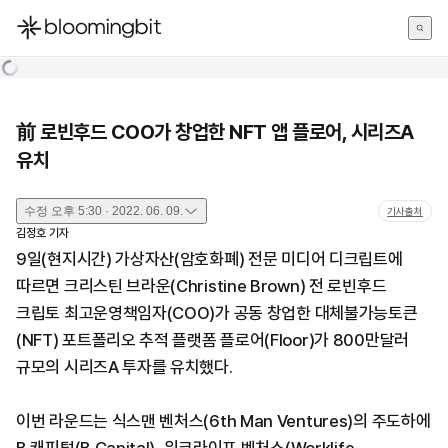
한국어
English
日本語
前 로빈후드 COO가 창업한 NFT 앱 플로어, 시리즈A
유치
수정
오후 5:30 · 2022. 06. 09.
기사출처
김정호
기자
9일(현지시간) 가상자산(암호화폐) 전문 미디어 디크립트에
따르면 크리스틴 브라운(Christine Brown) 전 로빈후드
크립토 최고운영책임자(COO)가 공동 창업한 대체불가능토큰
(NFT) 포트폴리오 추적 플랫폼 플로어(Floor)가 800만달러
규모의 시리즈A 투자를 유치했다.
이번 라운드는 식스맨 벤처스(6th Man Ventures)의 주도하에