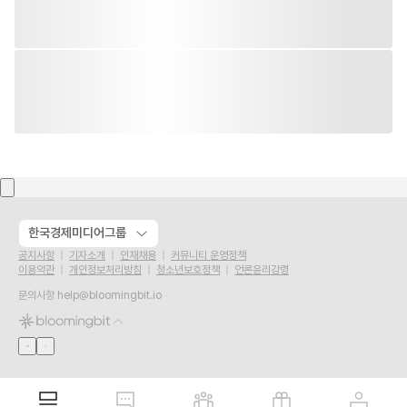
한국경제미디어그룹
공지사항
기자소개
인재채용
커뮤니티 운영정책
이용약관
개인정보처리방침
청소년보호정책
언론윤리강령
문의사항
help@bloomingbit.io