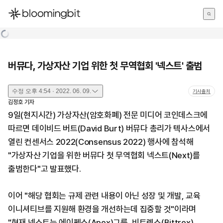
한국어
English
日本語
버뮤다, 가상자산 기업 위한 첫 무역협회 '넥스트' 출범
수정
오후 4:54 · 2022. 06. 09.
기사출처
김정호
기자
9일(현지시간) 가상자산(암호화폐) 전문 미디어 코인데스크에
따르면 데이비드 버트(David Burt) 버뮤다 총리가 텍사스에서
열린 컨센서스 2022(Consensus 2022) 행사에 참석해
"가상자산 기업을 위한 버뮤다 첫 무역협회 넥스트(Next)를
출범한다"고 발표했다.
이어 "해당 협회는 규제 관련 내용이 아닌 성장 및 개발, 교육
이니셔티브를 지원해 환경을 개선하는데 집중할 것"이라며
"현재 넥스트는 에이펙스(Apex)그룹, 비트렉스(Bittrex),