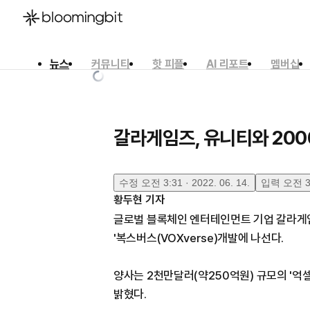
뉴스
커뮤니티
핫 피플
AI 리포트
멤버십
한국어
English
日本語
갈라게임즈, 유니티와 200
수정
오전 3:31 · 2022. 06. 14.
입력
오전 3:
황두현
기자
글로벌 블록체인 엔터테인먼트 기업 갈라게임
'복스버스(VOXverse)개발에 나선다.
양사는 2천만달러(약250억원) 규모의 '억
밝혔다.