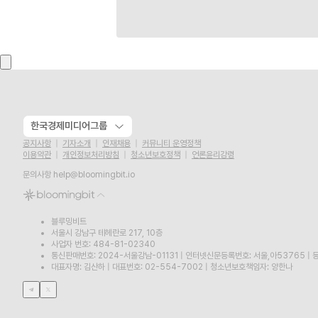
한국경제미디어그룹
공지사항
기자소개
인재채용
커뮤니티 운영정책
이용약관
개인정보처리방침
청소년보호정책
언론윤리강령
문의사항
help@bloomingbit.io
블루밍비트
서울시 강남구 테헤란로 217, 10층
사업자 번호: 484-81-02340
통신판매번호: 2024-서울강남-01131
|
인터넷신문등록번호: 서울,아53765
|
등
대표자명: 김산하
|
대표번호: 02-554-7002
|
청소년보호책임자: 양한나