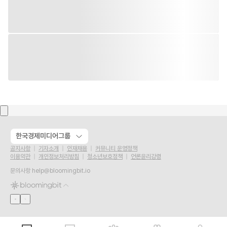
한국경제미디어그룹
공지사항
기자소개
인재채용
커뮤니티 운영정책
이용약관
개인정보처리방침
청소년보호정책
언론윤리강령
문의사항
help@bloomingbit.io