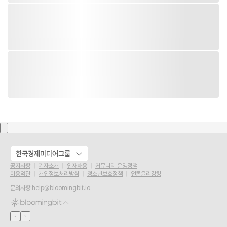
한국경제미디어그룹
공지사항
기자소개
인재채용
커뮤니티 운영정책
이용약관
개인정보처리방침
청소년보호정책
언론윤리강령
문의사항
help@bloomingbit.io