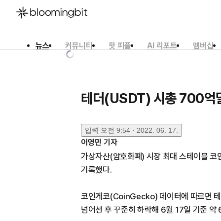
뉴스
커뮤니티
핫 피플
AI 리포트
멤버십
한국어
English
日本語
테더(USDT) 시총 700
입력
오전 9:54 · 2022. 06. 17.
이영민
기자
가상자산(암호화폐) 시장 최대 스테이블 코인
기록했다.
코인게코(CoinGecko) 데이터에 따르면 
넘어선 후 꾸준히 하락해 6월 17일 기준 약